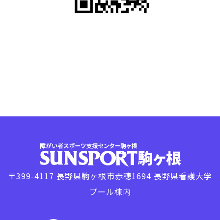
〒399-4117 長野県駒ヶ根市赤穂1694 長野県看護大学
プール棟内